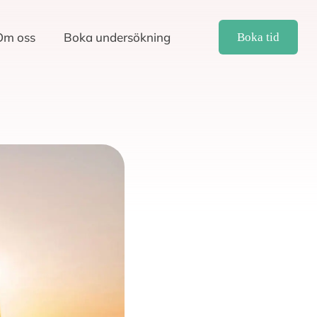
Om oss
Boka undersökning
Boka tid