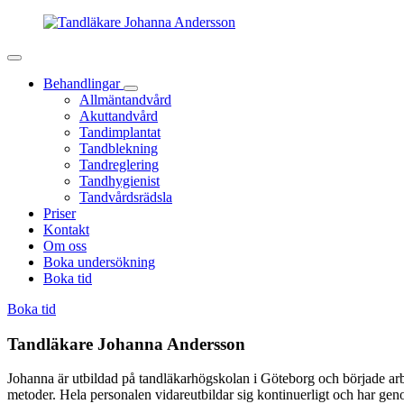
Behandlingar
Allmäntandvård
Akuttandvård
Tandimplantat
Tandblekning
Tandreglering
Tandhygienist
Tandvårdsrädsla
Priser
Kontakt
Om oss
Boka undersökning
Boka tid
Boka tid
Tandläkare Johanna Andersson
Johanna är utbildad på tandläkarhögskolan i Göteborg och började arbe
metoder. Hela personalen vidareutbildar sig kontinuerligt och har ge